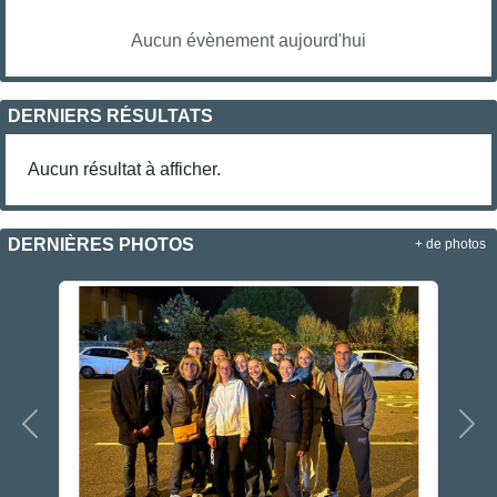
Aucun évènement aujourd'hui
DERNIERS RÉSULTATS
Aucun résultat à afficher.
DERNIÈRES PHOTOS
+ de photos
Précedent
Sui