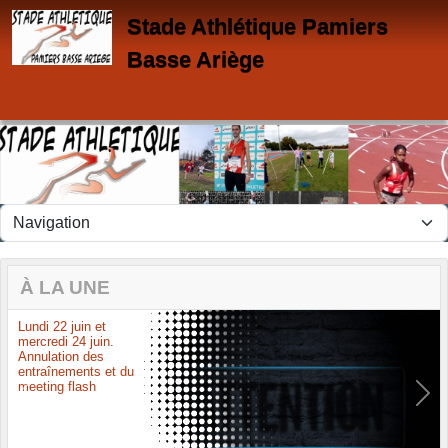
Panneau de gestion des cookies
Stade Athlétique Pamiers
Basse Ariège
À LA UNE
Lundi 22 juin et
mercredi 24 juin.
Annulation des
entraînements et du
meeting flash
Previous
Next