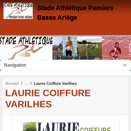
Panneau de gestion des cookies
Stade Athlétique Pamiers
Basse Ariège
Accueil
Laurie Coiffure Varilhes
LAURIE COIFFURE
VARILHES