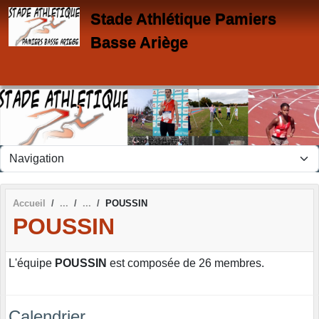
Panneau de gestion des cookies
Stade Athlétique Pamiers
Basse Ariège
Accueil
POUSSIN
POUSSIN
L'équipe
POUSSIN
est composée de 26 membres.
Calendrier