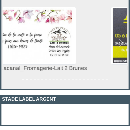
Précedent
Suiv
Le petit marché_Clarac
STADE LABEL ARGENT