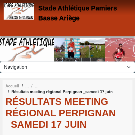
Panneau de gestion des cookies
Stade Athlétique Pamiers
Basse Ariège
Accueil
Résultats meeting régional Perpignan _samedi 17 juin
RÉSULTATS MEETING
RÉGIONAL PERPIGNAN
_SAMEDI 17 JUIN