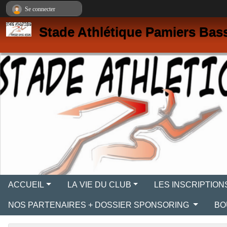
Panneau de gestion des cookies
Se connecter
Stade Athlétique Pamiers Bas
ACCUEIL
LA VIE DU CLUB
LES INSCRIPTION
NOS PARTENAIRES + DOSSIER SPONSORING
BO