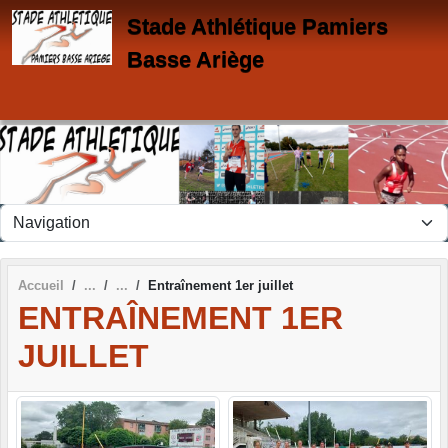
Panneau de gestion des cookies
Stade Athlétique Pamiers
Basse Ariège
Accueil
Entraînement 1er juillet
ENTRAÎNEMENT 1ER
JUILLET