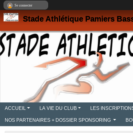
Panneau de gestion des cookies
Se connecter
Stade Athlétique Pamiers Bas
ACCUEIL
LA VIE DU CLUB
LES INSCRIPTION
NOS PARTENAIRES + DOSSIER SPONSORING
BO