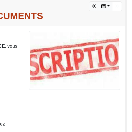
OCUMENTS
CE,
vous
vez