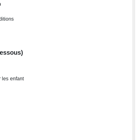
n
ditions
dessous)
 les enfant